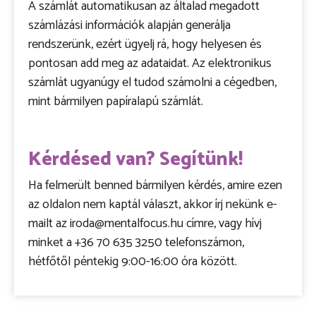
A számlát automatikusan az általad megadott
számlázási információk alapján generálja
rendszerünk, ezért ügyelj rá, hogy helyesen és
pontosan add meg az adataidat. Az elektronikus
számlát ugyanúgy el tudod számolni a cégedben,
mint bármilyen papíralapú számlát.
Kérdésed van? Segítünk!
Ha felmerült benned bármilyen kérdés, amire ezen
az oldalon nem kaptál választ, akkor írj nekünk e-
mailt az iroda@mentalfocus.hu címre, vagy hívj
minket a +36 70 635 3250 telefonszámon,
hétfőtől péntekig 9:00-16:00 óra között.