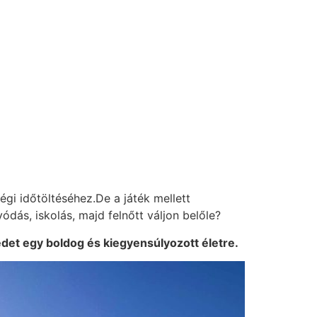
gi időtöltéséhez.​De a játék mellett
dás, iskolás, majd felnőtt váljon belőle?
det egy boldog és kiegyensúlyozott életre.