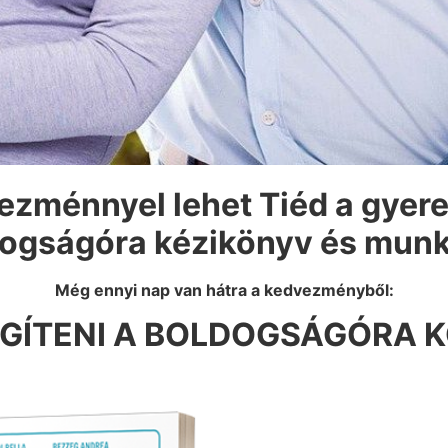
zménnyel lehet Tiéd a gyer
dogságóra kézikönyv és munk
​Még ennyi nap van hátra a kedvezményből:
EGÍTENI A BOLDOGSÁGÓRA 