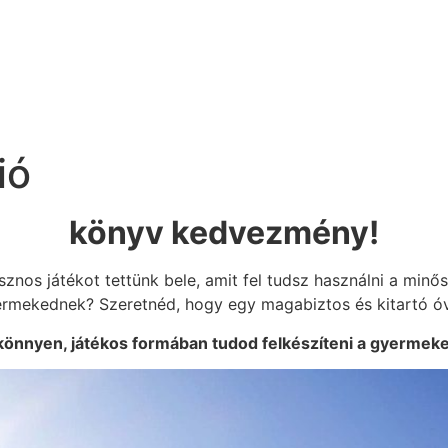
ió
​​könyv kedvezmény!
znos játékot tettünk bele, amit fel tudsz használni a minősé
yermekednek? Szeretnéd, hogy egy magabiztos és kitartó óvó
​könnyen, játékos formában tudod felkészíteni a gyermeke