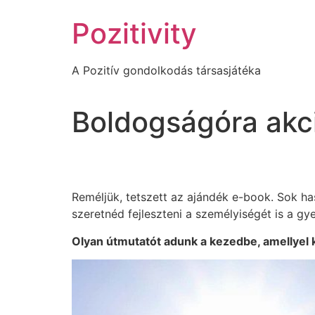
Ugrás
Pozitivity
a
tartalomhoz
A Pozitív gondolkodás társasjátéka
Boldogságóra akc
​Reméljük, tetszett az ajándék e-book. Sok has
szeretnéd fejleszteni a személyiségét is a g
Olyan útmutatót adunk a kezedbe, amellyel 