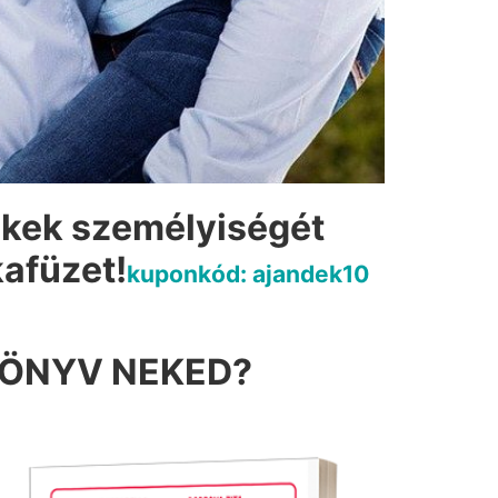
ekek személyiségét
afüzet!
kuponkód: ajandek10
KÖNYV NEKED?