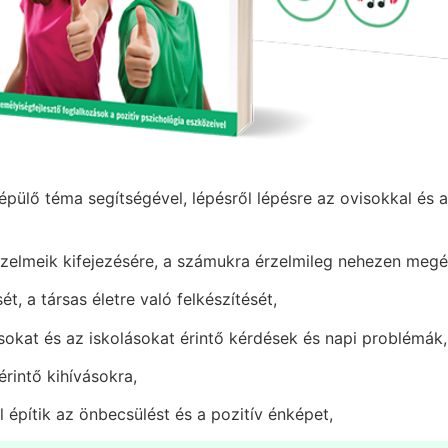
ülő téma segítségével, lépésről lépésre az ovisokkal és a
rzelmeik kifejezésére, a számukra érzelmileg nehezen meg
, a társas életre való felkészítését,
sokat és az iskolásokat érintő kérdések és napi problémák,
rintő kihívásokra,
l építik az önbecsülést és a pozitív énképet,