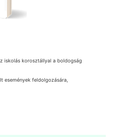
z iskolás korosztállyal a boldogság
élt események feldolgozására,